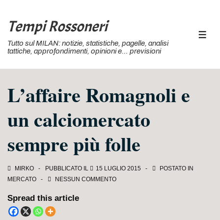
↓
Vai
Tempi Rossoneri
al
MEN
Tutto sul MILAN: notizie, statistiche, pagelle, analisi
contenuto
tattiche, approfondimenti, opinioni e… previsioni
principale
L’affaire Romagnoli e
un calciomercato
sempre più folle
MIRKO
PUBBLICATO IL
15 LUGLIO 2015
POSTATO IN
MERCATO
NESSUN COMMENTO
Spread this article