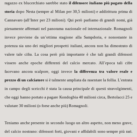
ragazzo ex blucerchiato sarebbe stato
il difensore italiano più pagato della
storia
dopo Nesta (sempre al Milan per 30,5 milioni) e addirittura prima di
Cannavaro (all’Inter per 23 milioni). Qui però parliamo di grandi nomi, già
pienamente affermati nel panorama nazionale ed internazionale. Romagnoli
invece proviene da un’ottima stagione alla Sampdoria, e nonostante in
potenza sia uno dei migliori prospetti italiani, ancora non ha dimostrato di
valere tale cifra. La cosa però più importante è che tali grandi difensori
vissero anche epoche differenti del calcio mercato. All’epoca tali cifre
facevano ancora scalpore, oggi invece
la differenza tra valore reale e
prezzo di un calciatore
si è talmente ampliata da rasentare la follia. L’entrata
in campo degli sceicchi è stata la causa principale di questi stravolgimenti,
che oggi hanno portato a pagare Kondogbia 40 milioni circa, Bertolacci 25 e
valutare 30 milioni (o forse anche più) Romagnoli.
Teniamo anche presente in secondo luogo un altro aspetto, non meno grave,
del calcio nostrano: difensori forti, giovani e affidabili sono sempre più rari.