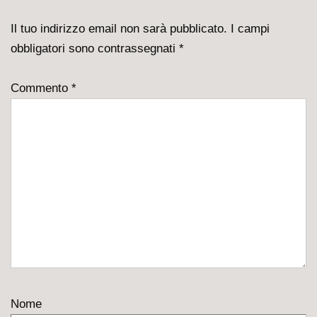
è
Il tuo indirizzo email non sarà pubblicato.
I campi
obbligatori sono contrassegnati
*
Commento
*
Nome