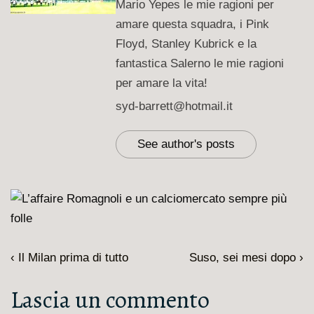
Mario Yepes le mie ragioni per
amare questa squadra, i Pink
Floyd, Stanley Kubrick e la
fantastica Salerno le mie ragioni
per amare la vita!
syd-barrett@hotmail.it
See author's posts
Navigazione
L'articolo
Il
‹ Il Milan prima di tutto
Suso, sei mesi dopo ›
articoli
precedente
prossimo
Lascia un commento
è
articolo