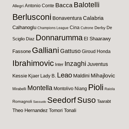
Balotelli
Bacca
Antonio Conte
Allegri
Berlusconi
Calabria
Bonaventura
Calhanoglu
Cina
De
Derby
Champions League
Cutrone
Donnarumma
El Shaarawy
Sciglio
Diaz
Galliani
Gattuso
Fassone
Giroud
Honda
Ibrahimovic
Inzaghi
Juventus
Inter
Leao
Maldini
Mihajlovic
Kessie
Kjaer
Lady B.
Pioli
Montella
Montolivo
Niang
Mirabelli
Raiola
Seedorf
Suso
Taarabt
Romagnoli
Sassuolo
Theo Hernandez
Tomori
Tonali