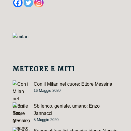
t
e
r
n
a
t
i
v
e
METEORE E MITI
:
Con il Milan nel cuore: Ettore Messina
16 Maggio 2020
Sbilenco, geniale, umano: Enzo
Jannacci
5 Maggio 2020
Supercalifragilistichespiralidoso: Alessio