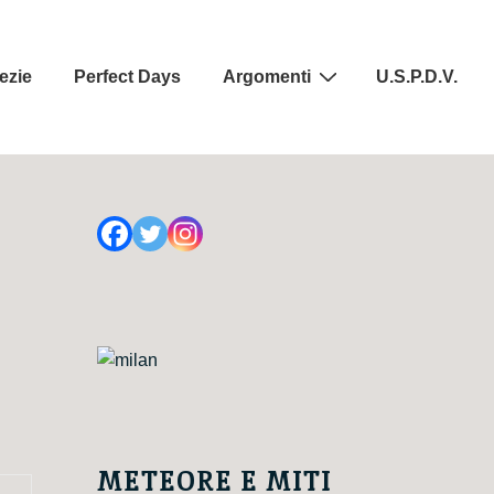
ezie
Perfect Days
Argomenti
U.S.P.D.V.
METEORE E MITI