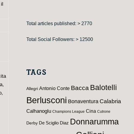
il
Total articles published: > 2770
Total Social Followers: > 12500
TAGS
ita
a,
Balotelli
Bacca
Antonio Conte
Allegri
o,
Berlusconi
Calabria
Bonaventura
Calhanoglu
Cina
Champions League
Cutrone
Donnarumma
De Sciglio
Diaz
Derby