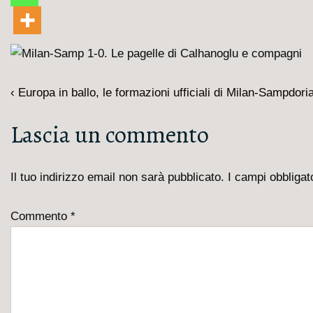
Navigazione
L'articolo
‹ Europa in ballo, le formazioni ufficiali di Milan-Sampdori
articoli
precedente
Lascia un commento
è
Il tuo indirizzo email non sarà pubblicato.
I campi obbliga
Commento
*