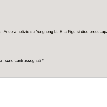
Il
a
Ancora notizie su Yonghong Li. E la Figc si dice preoccupa
prossimo
articolo
è
tori sono contrassegnati
*