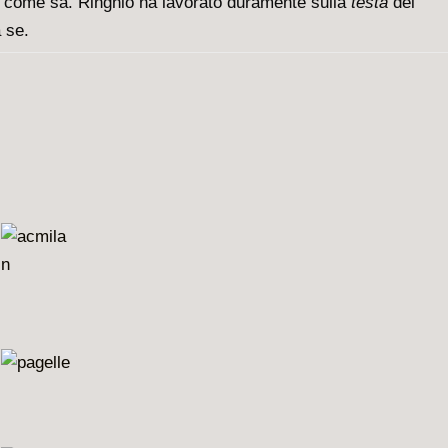
lo come sa. Ringhio ha lavorato duramente sulla
testa
dei
a se.