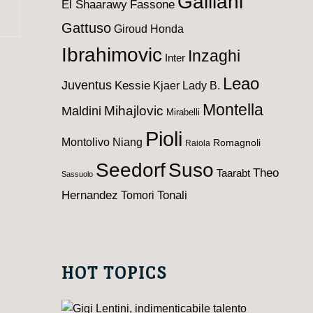
Galliani
El Shaarawy
Fassone
Gattuso
Giroud
Honda
Ibrahimovic
Inzaghi
Inter
Leao
Juventus
Kessie
Kjaer
Lady B.
Montella
Maldini
Mihajlovic
Mirabelli
Pioli
Montolivo
Niang
Romagnoli
Raiola
Seedorf
Suso
Theo
Taarabt
Sassuolo
Hernandez
Tomori
Tonali
HOT TOPICS