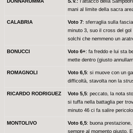
DONNARUMMA
S.V.:
l’attacco della Sampdoria
mani al limite della sacra are
CALABRIA
Voto 7
: sferraglia sulla fasc
minuto 3, suo il cross del g
solchi che nemmeno un aratro.
BONUCCI
Voto 6+
: fa freddo e lui sta 
mette dentro (giusto annulla
ROMAGNOLI
Voto 6,5
: si muove con un ga
difficoltà, stavolta non la
stru
RICARDO RODRIGUEZ
Voto 5,5
: peccato, la nota st
si tuffa nella battaglia per tr
minuto 46 ci fa salire perico
MONTOLIVO
Voto 6,5
: buona prestazione, 
sempre al momento giusto. Esc