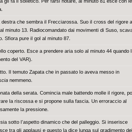
 gli fa il solletico. Per farsi notare, al minuto 81 esce con le
a.
ia destra che sembra il Frecciarossa. Suo il cross del rigore a
ol al minuto 13. Radiocomandato dai movimenti di Suso, scav
 Sfiora pure il gol al minuto 87.
bello coperto. Esce a prendere aria solo al minuto 44 quando 
mento del VAR).
tto. Il temuto Zapata che in passato lo aveva messo in
scia
nemmeno.
onata della serata. Comincia male battendo molle il rigore, po
ovare la riscossa e si propone sulla fascia. Un erroraccio al
losamente la pressione.
sia sotto l’aspetto dinamico che del palleggio. Si inserisce
e tra gli applausi e questo la dice lunga sul gradimento de