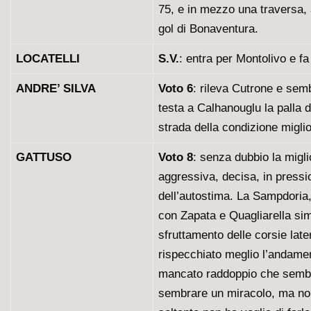
75, e in mezzo una traversa, 
gol di Bonaventura.
LOCATELLI
S.V.
: entra per Montolivo e fa
ANDRE’ SILVA
Voto
6
: rileva Cutrone e semb
testa a Calhanouglu la palla 
strada della condizione miglio
GATTUSO
Voto
8
: senza dubbio la migli
aggressiva, decisa, in pressio
dell’autostima. La Sampdoria,
con Zapata e Quagliarella sim
sfruttamento delle corsie late
rispecchiato meglio l’andament
mancato raddoppio che sembra
sembrare un miracolo, ma non 