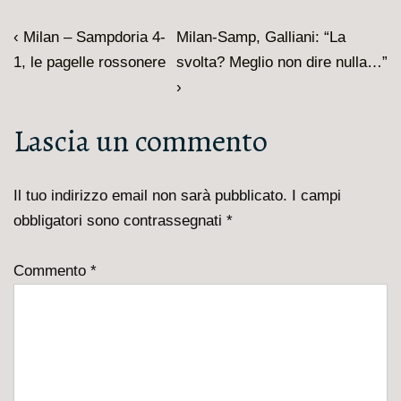
Navigazione
L'articolo
Il
‹ Milan – Sampdoria 4-
Milan-Samp, Galliani: “La
articoli
precedente
prossimo
1, le pagelle rossonere
svolta? Meglio non dire nulla…”
è
articolo
›
è
Lascia un commento
Il tuo indirizzo email non sarà pubblicato.
I campi
obbligatori sono contrassegnati
*
Commento
*