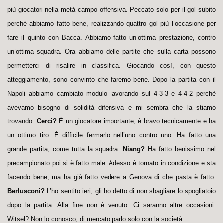
più giocatori nella metà campo offensiva. Peccato solo per il gol subito
perché abbiamo fatto bene, realizzando quattro gol più l’occasione per
fare il quinto con Bacca. Abbiamo fatto un’ottima prestazione, contro
un’ottima squadra. Ora abbiamo delle partite che sulla carta possono
permetterci di risalire in classifica. Giocando così, con questo
atteggiamento, sono convinto che faremo bene. Dopo la partita con il
Napoli abbiamo cambiato modulo lavorando sul 4-3-3 e 4-4-2 perchè
avevamo bisogno di solidità difensiva e mi sembra che la stiamo
trovando.
Cerci?
È un giocatore importante, è bravo tecnicamente e ha
un ottimo tiro. È difficile fermarlo nell’uno contro uno. Ha fatto una
grande partita, come tutta la squadra.
Niang?
Ha fatto benissimo nel
precampionato poi si è fatto male. Adesso è tornato in condizione e sta
facendo bene, ma ha già fatto vedere a Genova di che pasta è fatto.
Berlusconi?
L’ho sentito ieri, gli ho detto di non sbagliare lo spogliatoio
dopo la partita. Alla fine non è venuto. Ci saranno altre occasioni.
Witsel? Non lo conosco, di mercato parlo solo con la società.