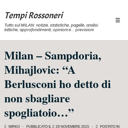
↓
Vai
Tempi Rossoneri
al
MEN
Tutto sul MILAN: notizie, statistiche, pagelle, analisi
contenuto
tattiche, approfondimenti, opinioni e… previsioni
principale
Milan – Sampdoria,
Mihajlovic: “A
Berlusconi ho detto di
non sbagliare
spogliatoio…”
MIRKO
PUBBLICATO IL
29 NOVEMBRE 2015
POSTATO IN