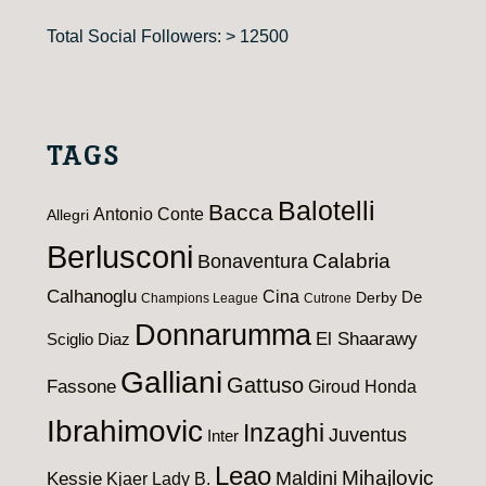
Total Social Followers: > 12500
TAGS
Balotelli
Bacca
Antonio Conte
Allegri
Berlusconi
Calabria
Bonaventura
Calhanoglu
Cina
De
Derby
Champions League
Cutrone
Donnarumma
El Shaarawy
Sciglio
Diaz
Galliani
Gattuso
Fassone
Giroud
Honda
Ibrahimovic
Inzaghi
Juventus
Inter
Leao
Maldini
Mihajlovic
Kessie
Kjaer
Lady B.