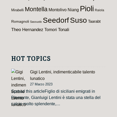
Pioli
Montella
Montolivo
Niang
Mirabelli
Raiola
Seedorf
Suso
Taarabt
Romagnoli
Sassuolo
Theo Hernandez
Tomori
Tonali
HOT TOPICS
Gigi Lentini, indimenticabile talento
lunatico
27 Marzo 2023
Spread this articleFiglio di siciliani emigrati in
Piemonte, Gianluigi Lentini è stata una stella del
calcio molto splendente,…