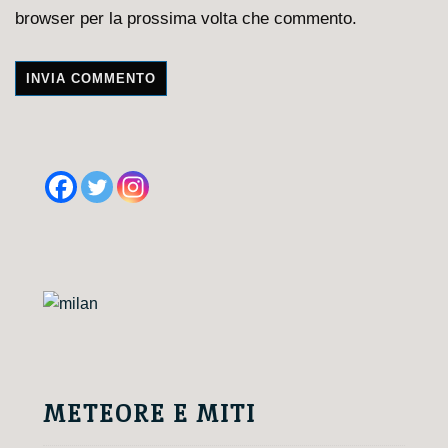
browser per la prossima volta che commento.
A
l
t
e
r
n
a
t
i
v
e
METEORE E MITI
: