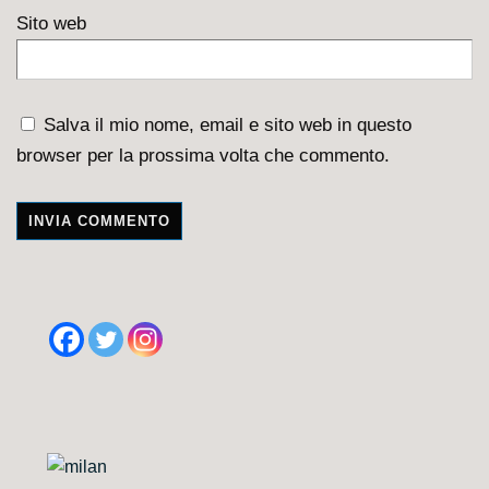
Sito web
Salva il mio nome, email e sito web in questo
browser per la prossima volta che commento.
A
l
t
e
r
n
a
t