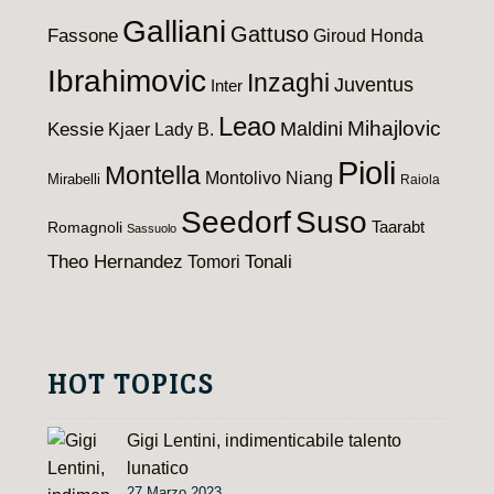
Galliani
Gattuso
Fassone
Giroud
Honda
Ibrahimovic
Inzaghi
Juventus
Inter
Leao
Maldini
Mihajlovic
Kessie
Kjaer
Lady B.
Pioli
Montella
Montolivo
Niang
Mirabelli
Raiola
Seedorf
Suso
Taarabt
Romagnoli
Sassuolo
Theo Hernandez
Tomori
Tonali
HOT TOPICS
Gigi Lentini, indimenticabile talento
lunatico
27 Marzo 2023