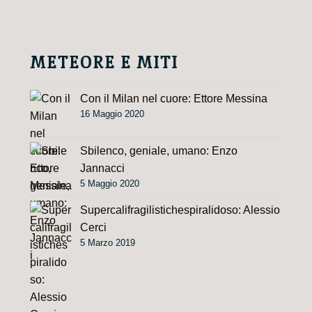
i
v
e
METEORE E MITI
:
Con il Milan nel cuore: Ettore Messina
16 Maggio 2020
Sbilenco, geniale, umano: Enzo
Jannacci
5 Maggio 2020
Supercalifragilistichespiralidoso: Alessio
Cerci
5 Marzo 2019