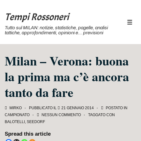
↓
Vai
Tempi Rossoneri
al
MEN
Tutto sul MILAN: notizie, statistiche, pagelle, analisi
contenuto
tattiche, approfondimenti, opinioni e… previsioni
principale
Milan – Verona: buona
la prima ma c’è ancora
tanto da fare
MIRKO
PUBBLICATO IL
21 GENNAIO 2014
POSTATO IN
CAMPIONATO
NESSUN COMMENTO
TAGGATO CON
BALOTELLI
,
SEEDORF
Spread this article