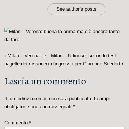
See author's posts
Navigazione
L'articolo
Il
‹ Milan – Verona: le
Milan – Udinese, secondo test
articoli
precedente
prossimo
pagelle dei rossoneri
d’ingresso per Clarence Seedorf ›
è
articolo
Lascia un commento
è
Il tuo indirizzo email non sarà pubblicato.
I campi
obbligatori sono contrassegnati
*
Commento
*