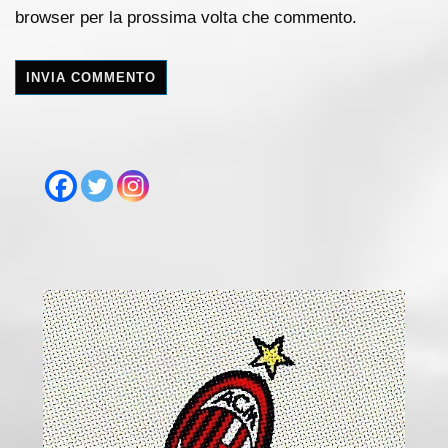
browser per la prossima volta che commento.
A
l
t
e
r
n
a
t
i
v
e
: