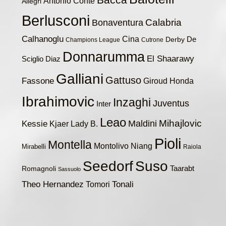
Bacca
Antonio Conte
Allegri
Berlusconi
Calabria
Bonaventura
Calhanoglu
Cina
De
Derby
Champions League
Cutrone
Donnarumma
El Shaarawy
Sciglio
Diaz
Galliani
Gattuso
Fassone
Giroud
Honda
Ibrahimovic
Inzaghi
Juventus
Inter
Leao
Maldini
Mihajlovic
Kessie
Kjaer
Lady B.
Pioli
Montella
Montolivo
Niang
Mirabelli
Raiola
Seedorf
Suso
Taarabt
Romagnoli
Sassuolo
Theo Hernandez
Tomori
Tonali