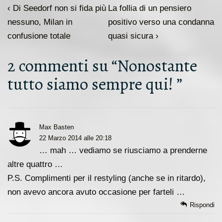
Navigazione
L'articolo
Il
‹ Di Seedorf non si fida più
La follia di un pensiero
articoli
precedente
prossimo
nessuno, Milan in
positivo verso una condanna
è
articolo
confusione totale
quasi sicura ›
è
2 commenti su “
Nonostante
tutto siamo sempre qui!
”
Max Basten
22 Marzo 2014 alle 20:18
… mah … vediamo se riusciamo a prenderne
altre quattro …
P.S. Complimenti per il restyling (anche se in ritardo),
non avevo ancora avuto occasione per farteli …
Rispondi