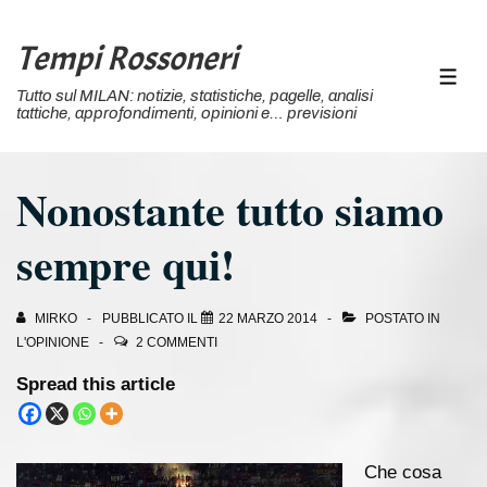
↓
Vai
Tempi Rossoneri
al
MEN
Tutto sul MILAN: notizie, statistiche, pagelle, analisi
contenuto
tattiche, approfondimenti, opinioni e… previsioni
principale
Nonostante tutto siamo
sempre qui!
MIRKO
PUBBLICATO IL
22 MARZO 2014
POSTATO IN
L'OPINIONE
2 COMMENTI
Spread this article
Che cosa