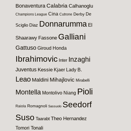
Calabria
Bonaventura
Calhanoglu
Cina
De
Derby
Champions League
Cutrone
Donnarumma
El
Sciglio
Diaz
Galliani
Shaarawy
Fassone
Gattuso
Giroud
Honda
Ibrahimovic
Inzaghi
Inter
Juventus
Kessie
Kjaer
Lady B.
Leao
Maldini
Mihajlovic
Mirabelli
Pioli
Montella
Montolivo
Niang
Seedorf
Romagnoli
Raiola
Sassuolo
Suso
Theo Hernandez
Taarabt
Tomori
Tonali