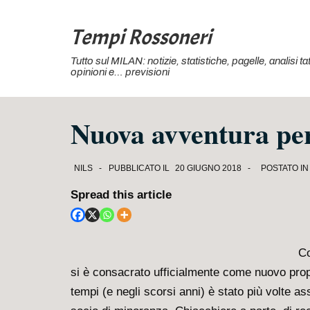
↓
Vai
Tempi Rossoneri
al
Tutto sul MILAN: notizie, statistiche, pagelle, analisi 
contenuto
opinioni e… previsioni
principale
Nuova avventura per
NILS
PUBBLICATO IL
20 GIUGNO 2018
POSTATO I
Spread this article
Co
si è consacrato ufficialmente come nuovo prop
tempi (e negli scorsi anni) è stato più volte as