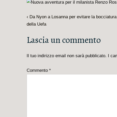
Navigazione
L'articolo
‹ Da Nyon a Losanna per evitare la bocciatura
articoli
precedente
della Uefa
è
Lascia un commento
Il tuo indirizzo email non sarà pubblicato.
I ca
Commento
*