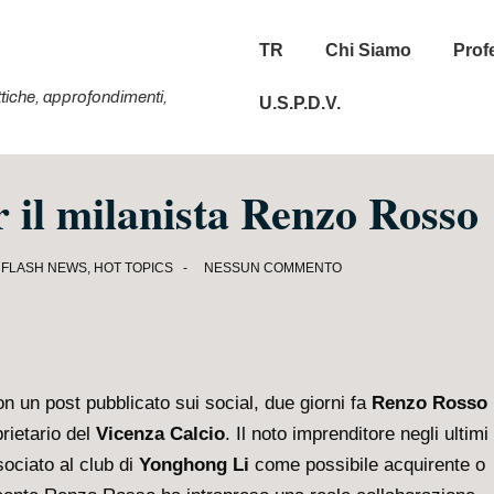
Menu
TR
Chi Siamo
Prof
principale
tattiche, approfondimenti,
U.S.P.D.V.
 il milanista Renzo Rosso
N
FLASH NEWS
,
HOT TOPICS
NESSUN COMMENTO
n un post pubblicato sui social, due giorni fa
Renzo Rosso
rietario del
Vicenza Calcio
. Il noto imprenditore negli ultimi
sociato al club di
Yonghong Li
come possibile acquirente o