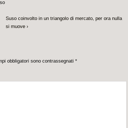
Il
Suso coinvolto in un triangolo di mercato, per ora nulla
prossimo
si muove ›
articolo
è
mpi obbligatori sono contrassegnati
*