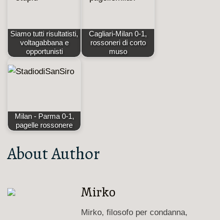
Siamo tutti risultatisti,
Cagliari-Milan 0-1,
voltagabbana e
rossoneri di corto
opportunisti
muso
Milan - Parma 0-1,
pagelle rossonere
About Author
Mirko
Mirko, filosofo per condanna,