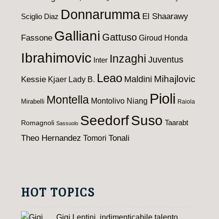
Donnarumma
El Shaarawy
Sciglio
Diaz
Galliani
Gattuso
Fassone
Giroud
Honda
Ibrahimovic
Inzaghi
Juventus
Inter
Leao
Maldini
Mihajlovic
Kessie
Kjaer
Lady B.
Pioli
Montella
Montolivo
Niang
Mirabelli
Raiola
Seedorf
Suso
Taarabt
Romagnoli
Sassuolo
Theo Hernandez
Tomori
Tonali
HOT TOPICS
Gigi Lentini, indimenticabile talento