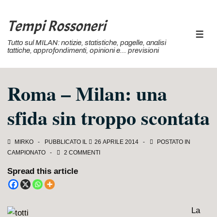
↓
Vai
Tempi Rossoneri
al
MEN
Tutto sul MILAN: notizie, statistiche, pagelle, analisi
contenuto
tattiche, approfondimenti, opinioni e… previsioni
principale
Roma – Milan: una
sfida sin troppo scontata
MIRKO
PUBBLICATO IL
26 APRILE 2014
POSTATO IN
CAMPIONATO
2 COMMENTI
Spread this article
La