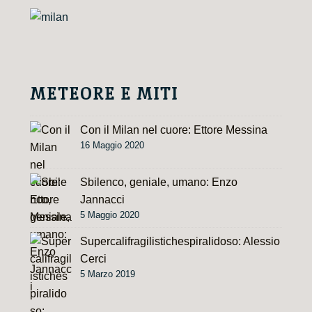
a
t
i
v
e
METEORE E MITI
:
Con il Milan nel cuore: Ettore Messina
16 Maggio 2020
Sbilenco, geniale, umano: Enzo
Jannacci
5 Maggio 2020
Supercalifragilistichespiralidoso: Alessio
Cerci
5 Marzo 2019