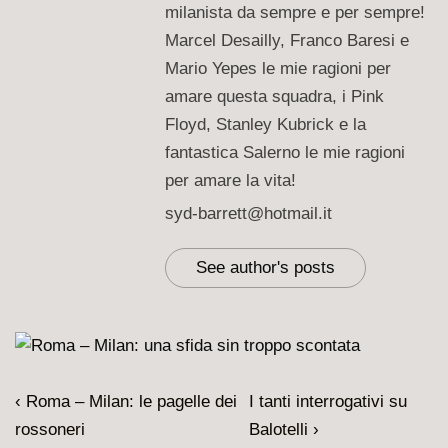
milanista da sempre e per sempre!
Marcel Desailly, Franco Baresi e
Mario Yepes le mie ragioni per
amare questa squadra, i Pink
Floyd, Stanley Kubrick e la
fantastica Salerno le mie ragioni
per amare la vita!
syd-barrett@hotmail.it
See author's posts
Navigazione
L'articolo
Il
‹ Roma – Milan: le pagelle dei
I tanti interrogativi su
articoli
precedente
prossimo
rossoneri
Balotelli ›