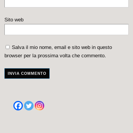
Sito web
Salva il mio nome, email e sito web in questo
browser per la prossima volta che commento.
A
l
t
e
r
n