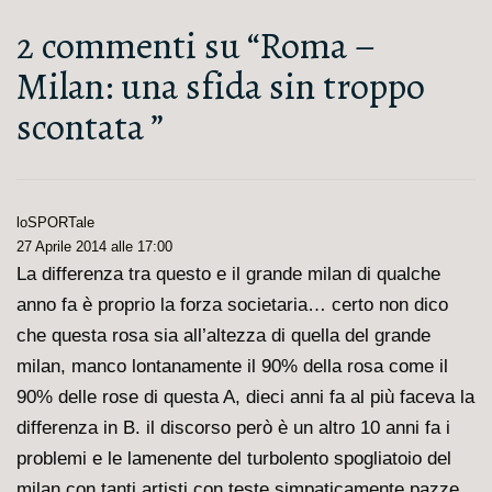
è
articolo
2 commenti su “
Roma –
è
Milan: una sfida sin troppo
scontata
”
loSPORTale
27 Aprile 2014 alle 17:00
La differenza tra questo e il grande milan di qualche
anno fa è proprio la forza societaria… certo non dico
che questa rosa sia all’altezza di quella del grande
milan, manco lontanamente il 90% della rosa come il
90% delle rose di questa A, dieci anni fa al più faceva la
differenza in B. il discorso però è un altro 10 anni fa i
problemi e le lamenente del turbolento spogliatoio del
milan con tanti artisti con teste simpaticamente pazze