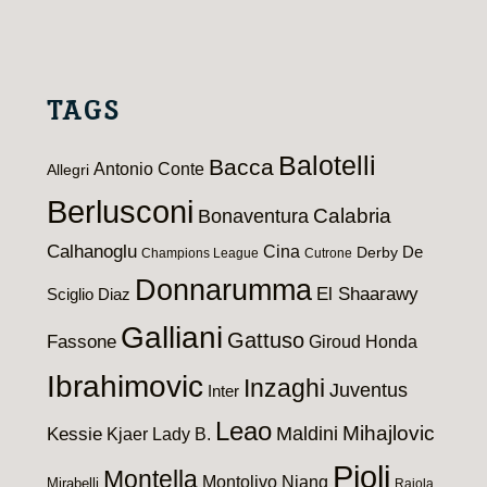
TAGS
Balotelli
Bacca
Antonio Conte
Allegri
Berlusconi
Calabria
Bonaventura
Calhanoglu
Cina
De
Derby
Champions League
Cutrone
Donnarumma
El Shaarawy
Sciglio
Diaz
Galliani
Gattuso
Fassone
Giroud
Honda
Ibrahimovic
Inzaghi
Juventus
Inter
Leao
Maldini
Mihajlovic
Kessie
Kjaer
Lady B.
Pioli
Montella
Montolivo
Niang
Mirabelli
Raiola