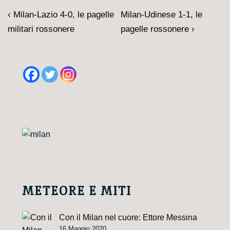
Navigazione
L'articolo
Il
‹ Milan-Lazio 4-0, le pagelle
Milan-Udinese 1-1, le
articoli
precedente
prossimo
militari rossonere
pagelle rossonere ›
è
articolo
è
METEORE E MITI
Con il Milan nel cuore: Ettore Messina
16 Maggio 2020