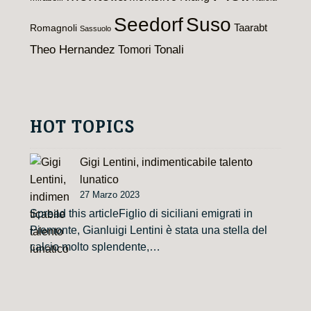
Seedorf
Suso
Taarabt
Romagnoli
Sassuolo
Theo Hernandez
Tomori
Tonali
HOT TOPICS
Gigi Lentini, indimenticabile talento
lunatico
27 Marzo 2023
Spread this articleFiglio di siciliani emigrati in
Piemonte, Gianluigi Lentini è stata una stella del
calcio molto splendente,…