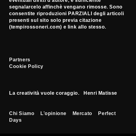
eventuali diritti d’autore, è sufficiente
segnalarcelo affinchè vengano rimosse. Sono
consentite riproduzioni PARZIALI degli articoli
presenti sul sito solo previa citazione
(tempirossoneri.com) e link allo stesso.
Partners
Cookie Policy
La creatività vuole coraggio. Henri Matisse
Menu
Chi Siamo
L’opinione
Mercato
Perfect
Days
Footer