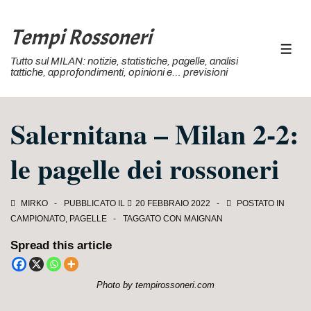
↓
Vai
Tempi Rossoneri
al
MEN
Tutto sul MILAN: notizie, statistiche, pagelle, analisi
contenuto
tattiche, approfondimenti, opinioni e… previsioni
principale
Salernitana – Milan 2-2:
le pagelle dei rossoneri
MIRKO
PUBBLICATO IL
20 FEBBRAIO 2022
POSTATO IN
CAMPIONATO
,
PAGELLE
TAGGATO CON
MAIGNAN
Spread this article
Photo by tempirossoneri.com