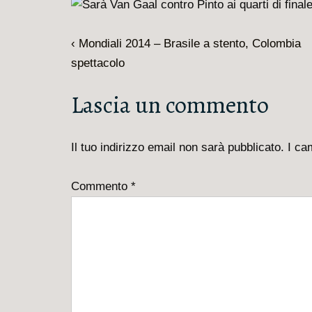
Navigazione
L'articolo
‹ Mondiali 2014 – Brasile a stento, Colombia
articoli
precedente
spettacolo
è
Lascia un commento
Il tuo indirizzo email non sarà pubblicato.
I ca
Commento
*