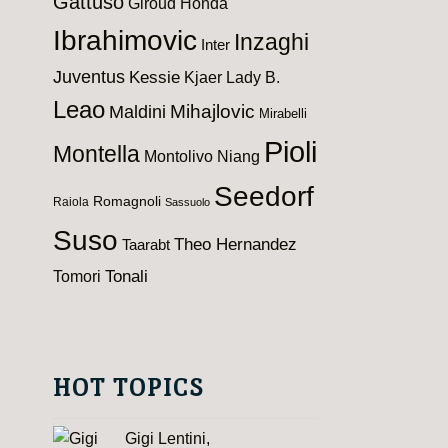
Gattuso
Giroud
Honda
Ibrahimovic
Inzaghi
Inter
Juventus
Kessie
Kjaer
Lady B.
Leao
Maldini
Mihajlovic
Mirabelli
Pioli
Montella
Montolivo
Niang
Seedorf
Romagnoli
Raiola
Sassuolo
Suso
Theo Hernandez
Taarabt
Tomori
Tonali
HOT TOPICS
Gigi Lentini,