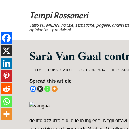
↓
Vai
Tempi Rossoneri
al
Tutto sul MILAN: notizie, statistiche, pagelle, analisi 
contenuto
opinioni e… previsioni
principale
Sarà Van Gaal contro
NILS
PUBBLICATO IL
30 GIUGNO 2014
POSTAT
Spread this article
delitto azzurro e di quello inglese. Negli ottav
tenace Grecia di Fernando Santos. Gli ellenici 