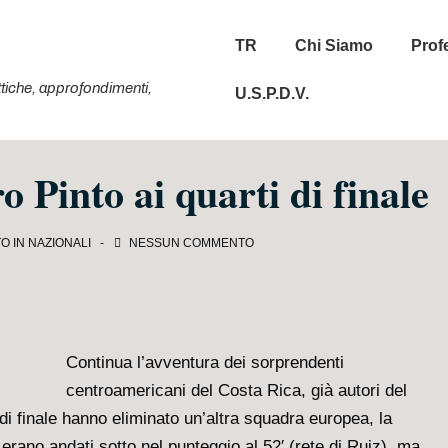
Menu
TR
Chi Siamo
Prof
principale
tattiche, approfondimenti,
U.S.P.D.V.
 Pinto ai quarti di finale
O IN
NAZIONALI
NESSUN COMMENTO
Continua l’avventura dei sorprendenti
centroamericani del Costa Rica, già autori del
i di finale hanno eliminato un’altra squadra europea, la
erano andati sotto nel punteggio al 52′ (rete di Ruiz), ma