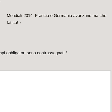
Il
Mondiali 2014: Francia e Germania avanzano ma che
prossimo
fatica! ›
articolo
è
mpi obbligatori sono contrassegnati
*