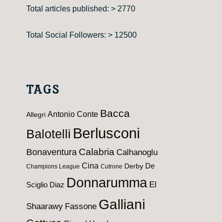
Total articles published: > 2770
Total Social Followers: > 12500
TAGS
Bacca
Antonio Conte
Allegri
Berlusconi
Balotelli
Calabria
Bonaventura
Calhanoglu
Cina
De
Derby
Champions League
Cutrone
Donnarumma
El
Sciglio
Diaz
Galliani
Shaarawy
Fassone