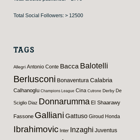
Total Social Followers: > 12500
TAGS
Balotelli
Bacca
Antonio Conte
Allegri
Berlusconi
Calabria
Bonaventura
Calhanoglu
Cina
De
Derby
Champions League
Cutrone
Donnarumma
El Shaarawy
Sciglio
Diaz
Galliani
Gattuso
Fassone
Giroud
Honda
Ibrahimovic
Inzaghi
Juventus
Inter