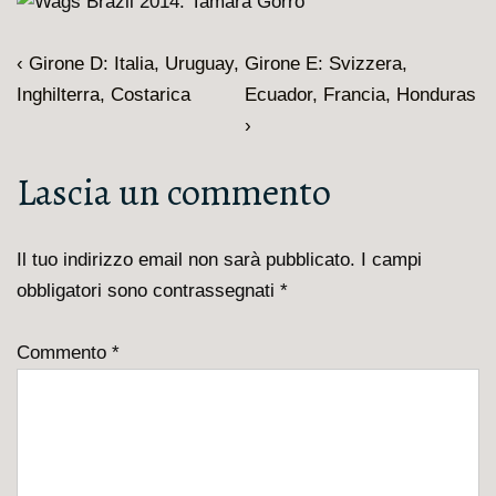
Navigazione
L'articolo
Il
‹ Girone D: Italia, Uruguay,
Girone E: Svizzera,
articoli
precedente
prossimo
Inghilterra, Costarica
Ecuador, Francia, Honduras
è
articolo
›
è
Lascia un commento
Il tuo indirizzo email non sarà pubblicato.
I campi
obbligatori sono contrassegnati
*
Commento
*