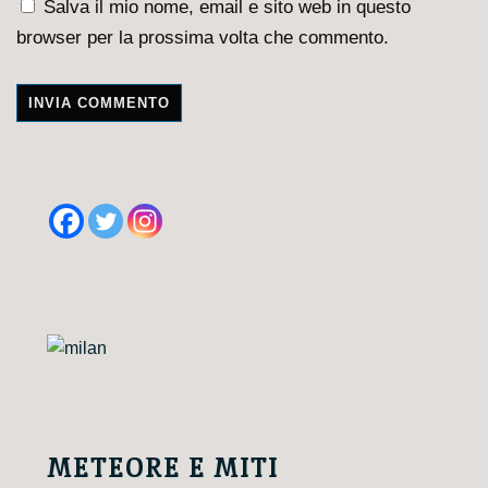
Salva il mio nome, email e sito web in questo
browser per la prossima volta che commento.
A
l
t
e
r
n
a
t
i
v
e
METEORE E MITI