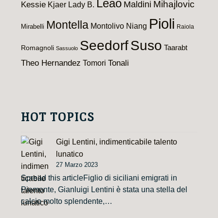
Leao
Maldini
Mihajlovic
Kessie
Kjaer
Lady B.
Pioli
Montella
Montolivo
Niang
Mirabelli
Raiola
Seedorf
Suso
Taarabt
Romagnoli
Sassuolo
Theo Hernandez
Tomori
Tonali
HOT TOPICS
Gigi Lentini, indimenticabile talento
lunatico
27 Marzo 2023
Spread this articleFiglio di siciliani emigrati in
Piemonte, Gianluigi Lentini è stata una stella del
calcio molto splendente,…