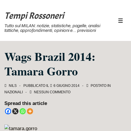
↓
Vai
Tempi Rossoneri
al
MEN
Tutto sul MILAN: notizie, statistiche, pagelle, analisi
contenuto
tattiche, approfondimenti, opinioni e… previsioni
principale
Wags Brazil 2014:
Tamara Gorro
NILS
PUBBLICATO IL
6 GIUGNO 2014
POSTATO IN
NAZIONALI
NESSUN COMMENTO
Spread this article