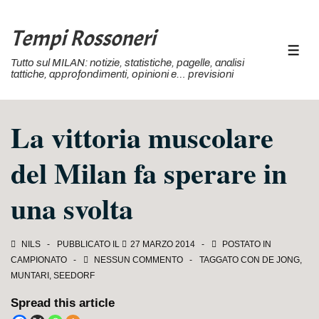
↓
Vai
Tempi Rossoneri
al
MEN
Tutto sul MILAN: notizie, statistiche, pagelle, analisi
contenuto
tattiche, approfondimenti, opinioni e… previsioni
principale
La vittoria muscolare
del Milan fa sperare in
una svolta
NILS
PUBBLICATO IL
27 MARZO 2014
POSTATO IN
CAMPIONATO
NESSUN COMMENTO
TAGGATO CON
DE JONG
,
MUNTARI
,
SEEDORF
Spread this article