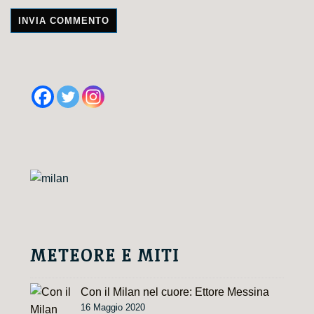
A
l
t
e
r
n
a
t
i
v
e
METEORE E MITI
:
Con il Milan nel cuore: Ettore Messina
16 Maggio 2020