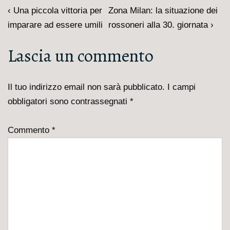
Navigazione
L'articolo
Il
‹ Una piccola vittoria per
Zona Milan: la situazione dei
articoli
precedente
prossimo
imparare ad essere umili
rossoneri alla 30. giornata ›
è
articolo
Lascia un commento
è
Il tuo indirizzo email non sarà pubblicato.
I campi
obbligatori sono contrassegnati
*
Commento
*