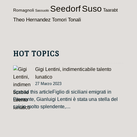
Seedorf
Suso
Taarabt
Romagnoli
Sassuolo
Theo Hernandez
Tomori
Tonali
HOT TOPICS
Gigi Lentini, indimenticabile talento
lunatico
27 Marzo 2023
Spread this articleFiglio di siciliani emigrati in
Piemonte, Gianluigi Lentini è stata una stella del
calcio molto splendente,…