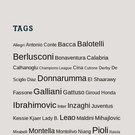
TAGS
Balotelli
Bacca
Antonio Conte
Allegri
Berlusconi
Calabria
Bonaventura
Calhanoglu
Cina
De
Derby
Champions League
Cutrone
Donnarumma
El Shaarawy
Sciglio
Diaz
Galliani
Gattuso
Fassone
Giroud
Honda
Ibrahimovic
Inzaghi
Juventus
Inter
Leao
Maldini
Mihajlovic
Kessie
Kjaer
Lady B.
Pioli
Montella
Montolivo
Niang
Mirabelli
Raiola