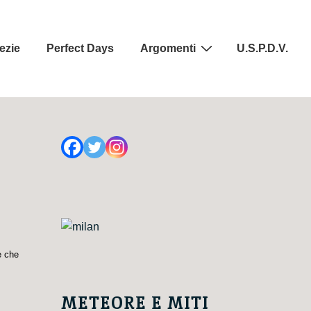
ezie
Perfect Days
Argomenti
U.S.P.D.V.
e che
METEORE E MITI