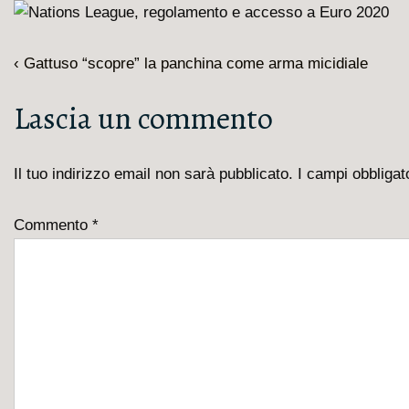
Navigazione
L'articolo
‹ Gattuso “scopre” la panchina come arma micidiale
articoli
precedente
Lascia un commento
è
Il tuo indirizzo email non sarà pubblicato.
I campi obbliga
Commento
*