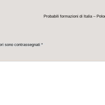
Il
Probabili formazioni di Italia – Polo
prossimo
articolo
è
tori sono contrassegnati
*