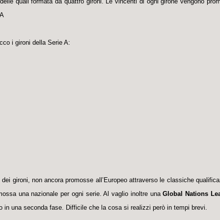
lle quali formata da quattro gironi. Le vincenti di ogni girone vengono pro
e A
co i gironi della Serie A:
ti dei gironi, non ancora promosse all’Europeo attraverso le classiche qualifica
ossa una nazionale per ogni serie. Al vaglio inoltre una
Global Nations Le
no in una seconda fase. Difficile che la cosa si realizzi però in tempi brevi.