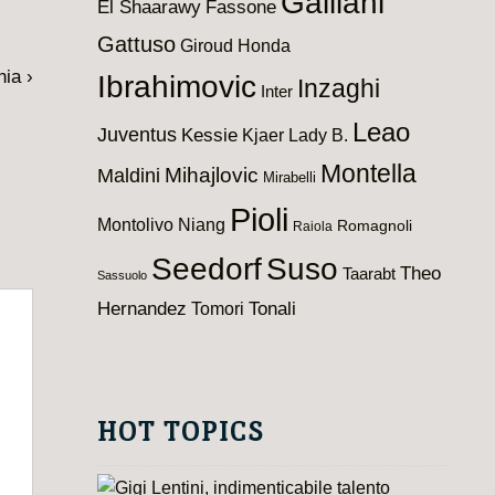
Galliani
El Shaarawy
Fassone
Gattuso
Giroud
Honda
nia ›
Ibrahimovic
Inzaghi
Inter
Leao
Juventus
Kessie
Kjaer
Lady B.
Montella
Maldini
Mihajlovic
Mirabelli
Pioli
Montolivo
Niang
Romagnoli
Raiola
Seedorf
Suso
Theo
Taarabt
Sassuolo
Hernandez
Tomori
Tonali
HOT TOPICS