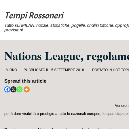
↓
Vai
Tempi Rossoneri
al
Tutto sul MILAN: notizie, statistiche, pagelle, analisi tattiche, appr
contenuto
previsioni
principale
Nations League, regolame
MIRKO
PUBBLICATO IL
5 SETTEMBRE 2018
POSTATO IN
HOT TOP
Spread this article
Venerdi 
potrà dare visibilità e prestigio a tutte le nazionali europee, le quali dispute