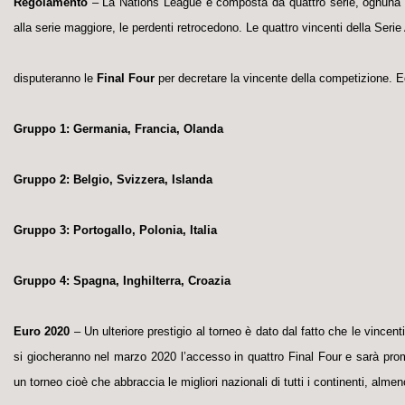
Regolamento
– La Nations League è composta da quattro serie, ognuna de
alla serie maggiore, le perdenti retrocedono. Le quattro vincenti della Seri
disputeranno le
Final Four
per decretare la vincente della competizione. Ec
Gruppo 1: Germania, Francia, Olanda
Gruppo 2: Belgio, Svizzera, Islanda
Gruppo 3: Portogallo, Polonia, Italia
Gruppo 4: Spagna, Inghilterra, Croazia
Euro 2020
– Un ulteriore prestigio al torneo è dato dal fatto che le vincen
si giocheranno nel marzo 2020 l’accesso in quattro Final Four e sarà prom
un torneo cioè che abbraccia le migliori nazionali di tutti i continenti, alme