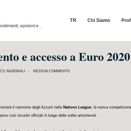
Menu
TR
Chi Siamo
Prof
principale
ofondimenti, opinioni e…
nto e accesso a Euro 2020
ICS
,
NAZIONALI
NESSUN COMMENTO
inizierà il cammino degli Azzurri nella
Nations League
, la nuova competizion
ranno così incontri ufficiali in luogo delle solite amichevoli.