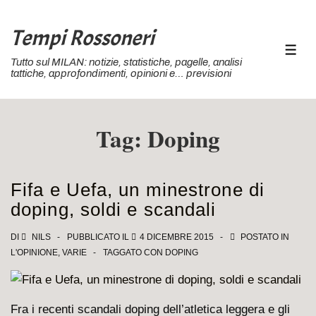
↓
Vai
Tempi Rossoneri
al
MEN
Tutto sul MILAN: notizie, statistiche, pagelle, analisi
contenuto
tattiche, approfondimenti, opinioni e… previsioni
principale
Tag:
Doping
Fifa e Uefa, un minestrone di
doping, soldi e scandali
DI
NILS
PUBBLICATO IL
4 DICEMBRE 2015
POSTATO IN
L'OPINIONE
,
VARIE
TAGGATO CON
DOPING
Fra i recenti scandali doping dell’atletica leggera e gli