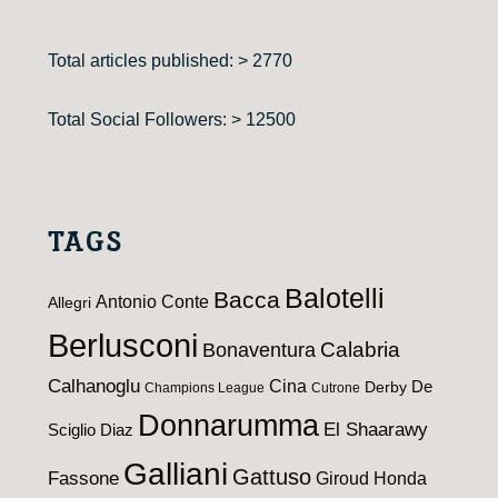
Total articles published: > 2770
Total Social Followers: > 12500
TAGS
Balotelli
Bacca
Antonio Conte
Allegri
Berlusconi
Calabria
Bonaventura
Calhanoglu
Cina
De
Derby
Champions League
Cutrone
Donnarumma
El Shaarawy
Sciglio
Diaz
Galliani
Gattuso
Fassone
Giroud
Honda