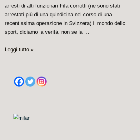
arresti di alti funzionari Fifa corrotti (ne sono stati
arrestati più di una quindicina nel corso di una
recentissima operazione in Svizzera) il mondo dello
sport, diciamo la verità, non se la …
Fifa
Leggi tutto »
e
Uefa,
un
minestrone
di
doping,
soldi
e
scandali