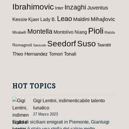
Ibrahimovic
Inzaghi
Juventus
Inter
Leao
Maldini
Mihajlovic
Kessie
Kjaer
Lady B.
Pioli
Montella
Montolivo
Niang
Mirabelli
Raiola
Seedorf
Suso
Taarabt
Romagnoli
Sassuolo
Theo Hernandez
Tomori
Tonali
HOT TOPICS
Gigi Lentini, indimenticabile talento
lunatico
27 Marzo 2023
Figlio di siciliani emigrati in Piemonte, Gianluigi
Lentini è stata una stella del calcio molto