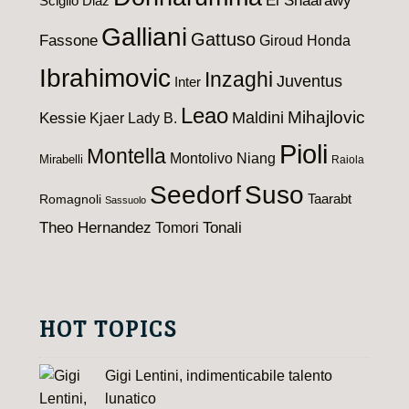
El Shaarawy
Sciglio
Diaz
Galliani
Gattuso
Fassone
Giroud
Honda
Ibrahimovic
Inzaghi
Juventus
Inter
Leao
Maldini
Mihajlovic
Kessie
Kjaer
Lady B.
Pioli
Montella
Montolivo
Niang
Mirabelli
Raiola
Seedorf
Suso
Taarabt
Romagnoli
Sassuolo
Theo Hernandez
Tomori
Tonali
HOT TOPICS
Gigi Lentini, indimenticabile talento
lunatico