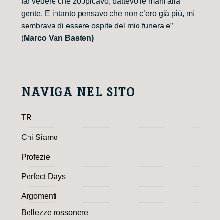
far vedere che zoppicavo, battevo le mani alla
gente. E intanto pensavo che non c’ero già più, mi
sembrava di essere ospite del mio funerale”
(
Marco Van Basten)
NAVIGA NEL SITO
TR
Chi Siamo
Profezie
Perfect Days
Argomenti
Bellezze rossonere