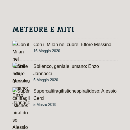
t
i
v
e
METEORE E MITI
:
Con il Milan nel cuore: Ettore Messina
16 Maggio 2020
Sbilenco, geniale, umano: Enzo
Jannacci
5 Maggio 2020
Supercalifragilistichespiralidoso: Alessio
Cerci
5 Marzo 2019