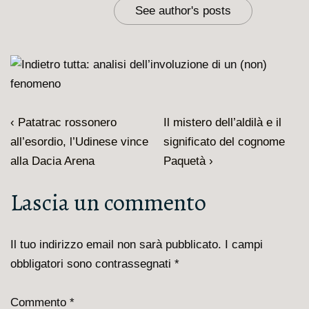
See author's posts
Navigazione
L'articolo
Il
‹ Patatrac rossonero
Il mistero dell’aldilà e il
articoli
precedente
prossimo
all’esordio, l’Udinese vince
significato del cognome
è
articolo
alla Dacia Arena
Paquetà ›
è
Lascia un commento
Il tuo indirizzo email non sarà pubblicato.
I campi
obbligatori sono contrassegnati
*
Commento
*