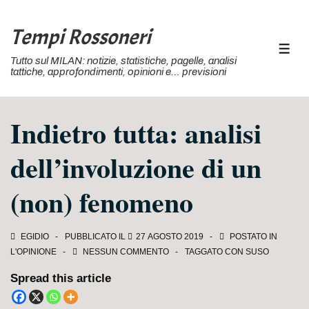
↓
Vai
Tempi Rossoneri
al
MEN
Tutto sul MILAN: notizie, statistiche, pagelle, analisi
contenuto
tattiche, approfondimenti, opinioni e… previsioni
principale
Indietro tutta: analisi
dell’involuzione di un
(non) fenomeno
EGIDIO
PUBBLICATO IL
27 AGOSTO 2019
POSTATO IN
L'OPINIONE
NESSUN COMMENTO
TAGGATO CON
SUSO
Spread this article