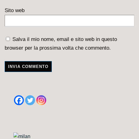
Sito web
Salva il mio nome, email e sito web in questo
browser per la prossima volta che commento.
A
l
t
e
r
n
a