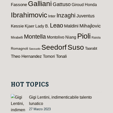
Galliani
Gattuso
Fassone
Giroud
Honda
Ibrahimovic
Inzaghi
Juventus
Inter
Leao
Maldini
Mihajlovic
Kessie
Kjaer
Lady B.
Pioli
Montella
Montolivo
Niang
Mirabelli
Raiola
Seedorf
Suso
Taarabt
Romagnoli
Sassuolo
Theo Hernandez
Tomori
Tonali
HOT TOPICS
Gigi Lentini, indimenticabile talento
lunatico
27 Marzo 2023