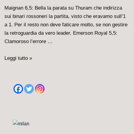
grande
Maignan 6,5: Bella la parata su Thuram che indirizza
spolvero
sui binari rossoneri la partita, visto che eravamo sull’1
a 1. Per il resto non deve faticare molto, se non gestire
la retroguardia da vero leader. Emerson Royal 5,5:
Clamoroso l’errore …
Inter
Leggi tutto »
–
Milan
1-
2:
Le
pagelle
dei
rossoneri