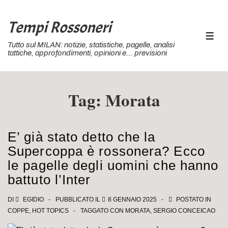
↓
Vai
Tempi Rossoneri
al
MEN
Tutto sul MILAN: notizie, statistiche, pagelle, analisi
contenuto
tattiche, approfondimenti, opinioni e… previsioni
principale
Tag:
Morata
E’ già stato detto che la
Supercoppa è rossonera? Ecco
le pagelle degli uomini che hanno
battuto l’Inter
DI
EGIDIO
PUBBLICATO IL
8 GENNAIO 2025
POSTATO IN
COPPE
,
HOT TOPICS
TAGGATO CON
MORATA
,
SERGIO CONCEICAO