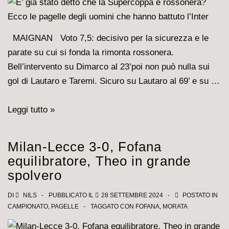
MAIGNAN Voto 7,5: decisivo per la sicurezza e le
parate su cui si fonda la rimonta rossonera.
Bell’intervento su Dimarco al 23’poi non può nulla sui
gol di Lautaro e Taremi. Sicuro su Lautaro al 69’ e su …
E’
Leggi tutto »
già
stato
Milan-Lecce 3-0, Fofana
detto
equilibratore, Theo in grande
che
spolvero
la
Supercoppa
DI
NILS
PUBBLICATO IL
28 SETTEMBRE 2024
POSTATO IN
CAMPIONATO
,
PAGELLE
TAGGATO CON
FOFANA
,
MORATA
è
rossonera?