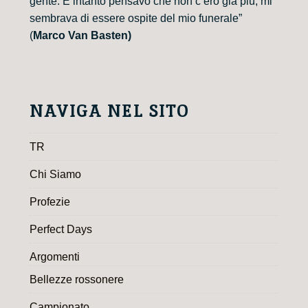
gente. E intanto pensavo che non c’ero già più, mi
sembrava di essere ospite del mio funerale”
(
Marco Van Basten)
NAVIGA NEL SITO
TR
Chi Siamo
Profezie
Perfect Days
Argomenti
Bellezze rossonere
Campionato