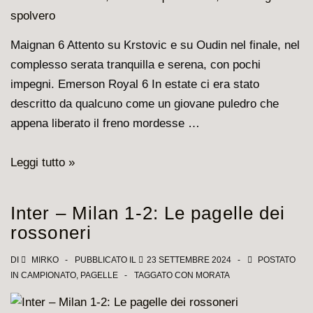
Ecco
le
Maignan 6 Attento su Krstovic e su Oudin nel finale, nel
pagelle
complesso serata tranquilla e serena, con pochi
degli
impegni. Emerson Royal 6 In estate ci era stato
uomini
descritto da qualcuno come un giovane puledro che
che
appena liberato il freno mordesse …
hanno
battuto
Milan-
Leggi tutto »
l’Inter
Lecce
3-
Inter – Milan 1-2: Le pagelle dei
0,
rossoneri
Fofana
equilibratore,
DI
MIRKO
PUBBLICATO IL
23 SETTEMBRE 2024
POSTATO
IN
CAMPIONATO
,
PAGELLE
TAGGATO CON
MORATA
Theo
in