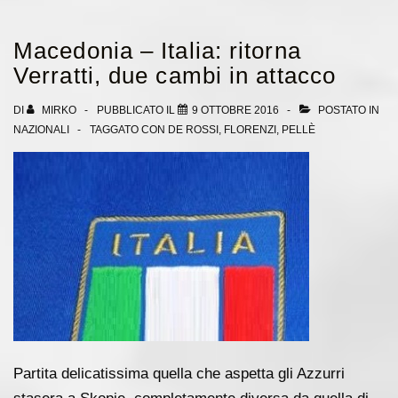
cinesi
offrono
Macedonia – Italia: ritorna
una
Verratti, due cambi in attacco
cifra
pazzesca
DI
MIRKO
PUBBLICATO IL
9 OTTOBRE 2016
POSTATO IN
NAZIONALI
TAGGATO CON
DE ROSSI
,
FLORENZI
,
PELLÈ
per
un
ex
rossonero
Partita delicatissima quella che aspetta gli Azzurri