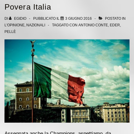
la
Povera Italia
bionda
di
DI
EGIDIO
PUBBLICATO IL
3 GIUGNO 2016
POSTATO IN
L'OPINIONE
,
NAZIONALI
TAGGATO CON
ANTONIO CONTE
,
EDER
,
Pellè
PELLÈ
Assegnata anche la Champions, aspettiamo, da