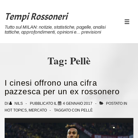
↓
Vai
Tempi Rossoneri
al
MEN
Tutto sul MILAN: notizie, statistiche, pagelle, analisi
contenuto
tattiche, approfondimenti, opinioni e… previsioni
principale
Tag:
Pellè
I cinesi offrono una cifra
pazzesca per un ex rossonero
DI
NILS
PUBBLICATO IL
4 GENNAIO 2017
POSTATO IN
HOT TOPICS
,
MERCATO
TAGGATO CON
PELLÈ