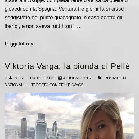
stasera a Skopje, completamente diversa da quella di
giovedi con la Spagna. Ventura tre giorni fa si disse
soddisfatto del punto guadagnato in casa contro gli
iberici, e non aveva tutti i torti …
Macedonia
Leggi tutto »
–
Italia:
Viktoria Varga, la bionda di Pellè
ritorna
Verratti,
DI
NILS
PUBBLICATO IL
4 GIUGNO 2016
POSTATO IN
NAZIONALI
TAGGATO CON
PELLÈ
,
WAGS
due
cambi
in
attacco