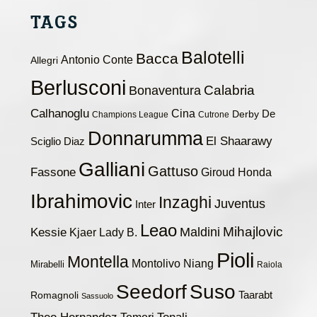
TAGS
Balotelli
Bacca
Antonio Conte
Allegri
Berlusconi
Calabria
Bonaventura
Calhanoglu
Cina
De
Derby
Champions League
Cutrone
Donnarumma
El Shaarawy
Sciglio
Diaz
Galliani
Gattuso
Fassone
Giroud
Honda
Ibrahimovic
Inzaghi
Juventus
Inter
Leao
Maldini
Mihajlovic
Kessie
Kjaer
Lady B.
Pioli
Montella
Montolivo
Niang
Mirabelli
Raiola
Seedorf
Suso
Taarabt
Romagnoli
Sassuolo