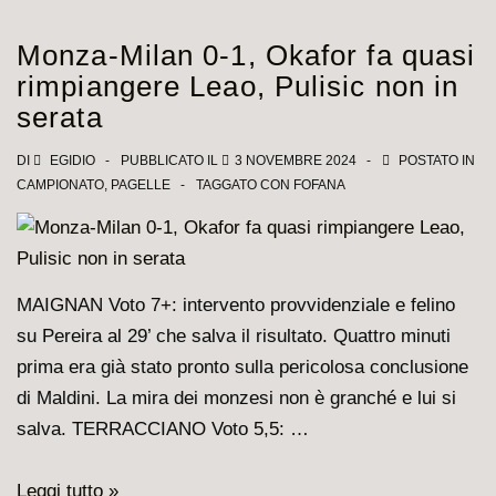
Bratislava-
Milan,
Monza-Milan 0-1, Okafor fa quasi
le
rimpiangere Leao, Pulisic non in
pagelle
serata
rossonere
DI
EGIDIO
PUBBLICATO IL
3 NOVEMBRE 2024
POSTATO IN
CAMPIONATO
,
PAGELLE
TAGGATO CON
FOFANA
MAIGNAN Voto 7+: intervento provvidenziale e felino
su Pereira al 29’ che salva il risultato. Quattro minuti
prima era già stato pronto sulla pericolosa conclusione
di Maldini. La mira dei monzesi non è granché e lui si
salva. TERRACCIANO Voto 5,5: …
Monza-
Leggi tutto »