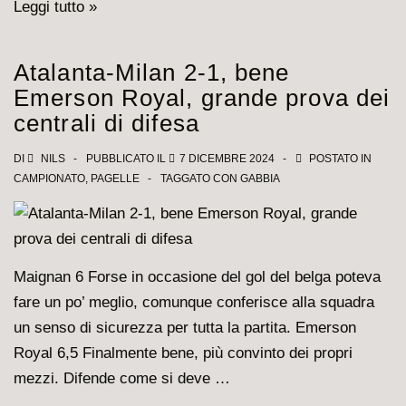
Milan-
Leggi tutto »
Stella
Rossa
Atalanta-Milan 2-1, bene
2-
Emerson Royal, grande prova dei
1,
centrali di difesa
le
pagelle
DI
NILS
PUBBLICATO IL
7 DICEMBRE 2024
POSTATO IN
CAMPIONATO
,
PAGELLE
TAGGATO CON
GABBIA
di
Theo
e
compagni
Maignan 6 Forse in occasione del gol del belga poteva
fare un po’ meglio, comunque conferisce alla squadra
un senso di sicurezza per tutta la partita. Emerson
Royal 6,5 Finalmente bene, più convinto dei propri
mezzi. Difende come si deve …