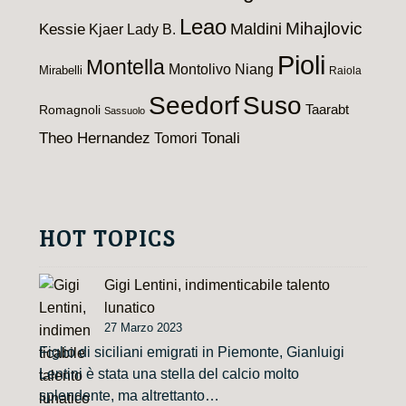
Leao
Maldini
Mihajlovic
Kessie
Kjaer
Lady B.
Pioli
Montella
Montolivo
Niang
Mirabelli
Raiola
Seedorf
Suso
Taarabt
Romagnoli
Sassuolo
Theo Hernandez
Tomori
Tonali
HOT TOPICS
Gigi Lentini, indimenticabile talento
lunatico
27 Marzo 2023
Figlio di siciliani emigrati in Piemonte, Gianluigi
Lentini è stata una stella del calcio molto
splendente, ma altrettanto…