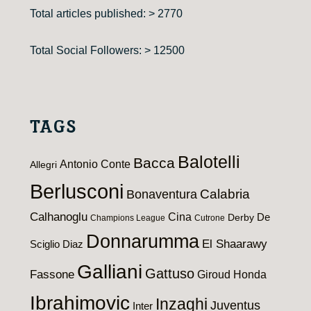
Total articles published: > 2770
Total Social Followers: > 12500
TAGS
Balotelli
Bacca
Antonio Conte
Allegri
Berlusconi
Calabria
Bonaventura
Calhanoglu
Cina
De
Derby
Champions League
Cutrone
Donnarumma
El Shaarawy
Sciglio
Diaz
Galliani
Gattuso
Fassone
Giroud
Honda
Ibrahimovic
Inzaghi
Juventus
Inter