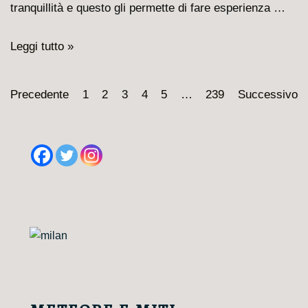
tranquillità e questo gli permette di fare esperienza …
Milan-
Leggi tutto »
Venezia
4-
Paginazione
Precedente
1
2
3
4
5
…
239
Successivo
0,
degli
Pavlovic
articoli
tanta
roba
e…
finalmente
un
attaccante
vero