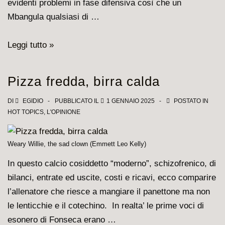
evidenti problemi in fase difensiva così che un
degli
Mbangula qualsiasi di …
uomini
che
Milan-
Leggi tutto »
hanno
Juventus
battuto
2-
l’Inter
Pizza fredda, birra calda
1,
buona
DI
EGIDIO
PUBBLICATO IL
1 GENNAIO 2025
POSTATO IN
HOT TOPICS
,
L'OPINIONE
la
prima
di
Weary Willie, the sad clown (Emmett Leo Kelly)
Conceicao
In questo calcio cosiddetto “moderno”, schizofrenico, di
bilanci, entrate ed uscite, costi e ricavi, ecco comparire
l’allenatore che riesce a mangiare il panettone ma non
le lenticchie e il cotechino. In realta’ le prime voci di
esonero di Fonseca erano …