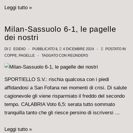
Atalanta-
Leggi tutto »
Milan
2-
Milan-Sassuolo 6-1, le pagelle
1,
dei nostri
bene
Emerson
DI
EGIDIO
PUBBLICATO IL
4 DICEMBRE 2024
POSTATO IN
COPPE
,
PAGELLE
TAGGATO CON
REIJNDERS
Royal,
grande
prova
SPORTIELLO S.V.: rischia qualcosa con i piedi
dei
affidandosi a San Fofana nei momenti di crisi. Di salute
centrali
cagionevole gli viene risparmiato il freddo del secondo
di
tempo. CALABRIA Voto 6,5: serata tutto sommato
difesa
tranquilla tanto che gli riesce persino di iscriversi …
Milan-
Leggi tutto »