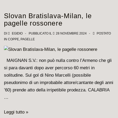
Sassuolo
6-
Slovan Bratislava-Milan, le
1,
pagelle rossonere
le
pagelle
DI
EGIDIO
PUBBLICATO IL
28 NOVEMBRE 2024
POSTATO
IN
COPPE
,
PAGELLE
dei
nostri
MAIGNAN S.V.: non può nulla contro l’Armeno che gli
si para davanti dopo aver percorso 60 metri in
solitudine. Sul gol di Nino Marcelli (possibile
pseudonimo di un improbabile attore/cantante degli anni
’60) prende atto della irripetibile prodezza. CALABRIA
…
Slovan
Leggi tutto »