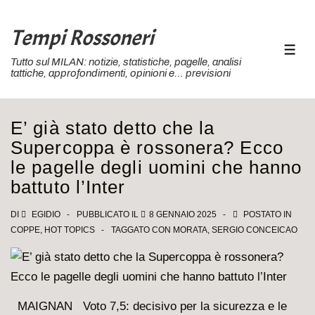
↓
Vai
Tempi Rossoneri
al
MEN
Tutto sul MILAN: notizie, statistiche, pagelle, analisi
contenuto
tattiche, approfondimenti, opinioni e… previsioni
principale
E’ già stato detto che la
Supercoppa è rossonera? Ecco
le pagelle degli uomini che hanno
battuto l’Inter
DI
EGIDIO
PUBBLICATO IL
8 GENNAIO 2025
POSTATO IN
COPPE
,
HOT TOPICS
TAGGATO CON
MORATA
,
SERGIO CONCEICAO
MAIGNAN Voto 7,5: decisivo per la sicurezza e le