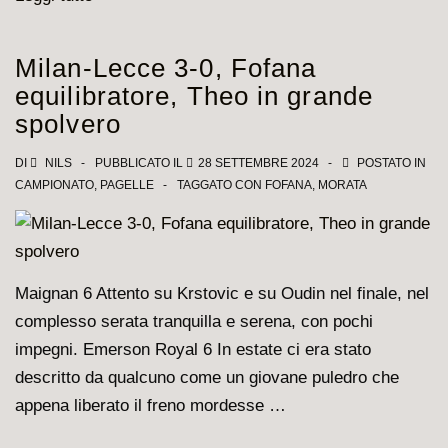
Milan
0-
Milan-Lecce 3-0, Fofana
1,
equilibratore, Theo in grande
Okafor
spolvero
fa
quasi
DI
NILS
PUBBLICATO IL
28 SETTEMBRE 2024
POSTATO IN
CAMPIONATO
,
PAGELLE
TAGGATO CON
FOFANA
,
MORATA
rimpiangere
Leao,
Pulisic
non
Maignan 6 Attento su Krstovic e su Oudin nel finale, nel
in
complesso serata tranquilla e serena, con pochi
serata
impegni. Emerson Royal 6 In estate ci era stato
descritto da qualcuno come un giovane puledro che
appena liberato il freno mordesse …