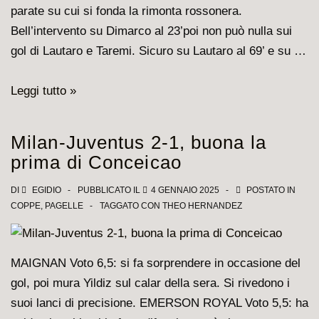
parate su cui si fonda la rimonta rossonera.
Bell’intervento su Dimarco al 23’poi non può nulla sui
gol di Lautaro e Taremi. Sicuro su Lautaro al 69’ e su …
E’
Leggi tutto »
già
stato
Milan-Juventus 2-1, buona la
detto
prima di Conceicao
che
la
DI
EGIDIO
PUBBLICATO IL
4 GENNAIO 2025
POSTATO IN
COPPE
,
PAGELLE
TAGGATO CON
THEO HERNANDEZ
Supercoppa
è
rossonera?
MAIGNAN Voto 6,5: si fa sorprendere in occasione del
Ecco
gol, poi mura Yildiz sul calar della sera. Si rivedono i
le
suoi lanci di precisione. EMERSON ROYAL Voto 5,5: ha
pagelle