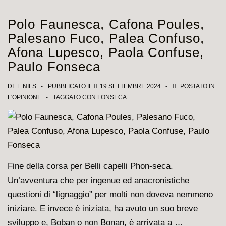
–
Milan
Polo Faunesca, Cafona Poules,
1-
Palesano Fuco, Palea Confuso,
2:
Afona Lupesco, Paola Confuse,
Le
Paulo Fonseca
pagelle
dei
DI
NILS
PUBBLICATO IL
19 SETTEMBRE 2024
POSTATO IN
L'OPINIONE
TAGGATO CON
FONSECA
rossoneri
Fine della corsa per Belli capelli Phon-seca.
Un’avventura che per ingenue ed anacronistiche
questioni di “lignaggio” per molti non doveva nemmeno
iniziare. E invece è iniziata, ha avuto un suo breve
sviluppo e, Boban o non Bonan, è arrivata a …