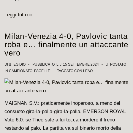
Polo
Leggi tutto »
Faunesca,
Cafona
Milan-Venezia 4-0, Pavlovic tanta
Poules,
roba e… finalmente un attaccante
Palesano
vero
Fuco,
Palea
DI
EGIDIO
PUBBLICATO IL
15 SETTEMBRE 2024
POSTATO
IN
CAMPIONATO
,
PAGELLE
TAGGATO CON
LEAO
Confuso,
Afona
Lupesco,
Paola
MAIGNAN S.V.: praticamente inoperoso, a meno del
Confuse,
consueto gira-la-palla-gira-la-palla. EMERSON ROYAL
Paulo
Voto 6,0: se Theo sale a lui tocca mordere il freno
Fonseca
restando al palo. La partita va sul binario morto della