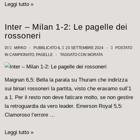
Milan-
Leggi tutto »
Lecce
3-
Inter – Milan 1-2: Le pagelle dei
0,
rossoneri
Fofana
equilibratore,
DI
MIRKO
PUBBLICATO IL
23 SETTEMBRE 2024
POSTATO
IN
CAMPIONATO
,
PAGELLE
TAGGATO CON
MORATA
Theo
in
grande
Maignan 6,5: Bella la parata su Thuram che indirizza
spolvero
sui binari rossoneri la partita, visto che eravamo sull’1
a 1. Per il resto non deve faticare molto, se non gestire
la retroguardia da vero leader. Emerson Royal 5,5:
Clamoroso l’errore …
Inter
Leggi tutto »