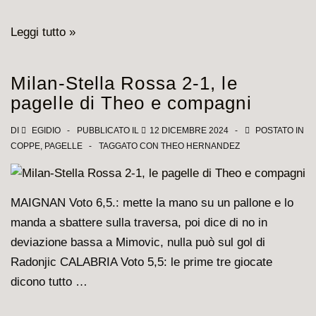
Pizza
Leggi tutto »
fredda,
birra
Milan-Stella Rossa 2-1, le
calda
pagelle di Theo e compagni
DI
EGIDIO
PUBBLICATO IL
12 DICEMBRE 2024
POSTATO IN
COPPE
,
PAGELLE
TAGGATO CON
THEO HERNANDEZ
MAIGNAN Voto 6,5.: mette la mano su un pallone e lo
manda a sbattere sulla traversa, poi dice di no in
deviazione bassa a Mimovic, nulla può sul gol di
Radonjic CALABRIA Voto 5,5: le prime tre giocate
dicono tutto …